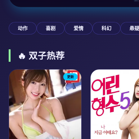
动作
喜剧
爱情
科幻
悬
🔥 双子热荐
更新