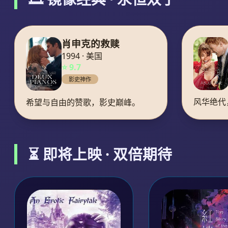
肖申克的救赎
1994 · 美国
⭐ 9.7
影史神作
风华绝代
希望与自由的赞歌，影史巅峰。
⏳ 即将上映 · 双倍期待