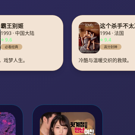
霸王别姬
这个杀手不太
1993 · 中国大陆
1994 · 法国
⭐ 9.6
⭐ 9.4
必看经典
高分封神
，戏梦人生。
冷酷与温暖交织的救赎。