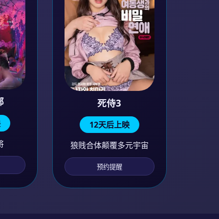
部
死侍3
映
12天后上映
将
狼贱合体颠覆多元宇宙
预约提醒