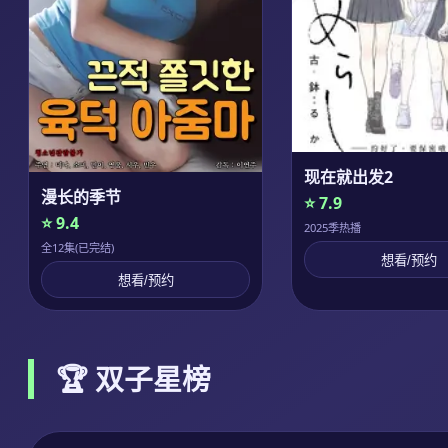
现在就出发2
漫长的季节
⭐ 7.9
⭐ 9.4
2025季热播
全12集(已完结)
想看/预约
想看/预约
🏆 双子星榜