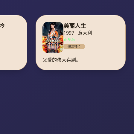
冷
美丽人生
1997 · 意大利
⭐ 9.5
催泪神片
父爱的伟大喜剧。