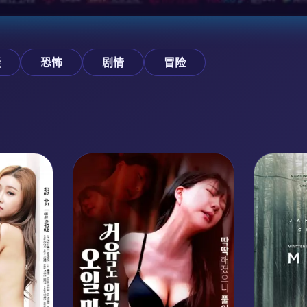
疑
恐怖
剧情
冒险