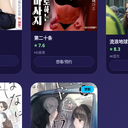
第二十条
流浪地球
⭐ 7.6
⭐ 8.3
HD高清
4K蓝光
想看/预约
更新