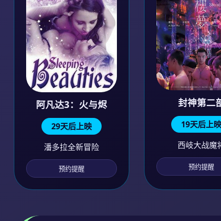
封神第二
阿凡达3：火与烬
19天后上
29天后上映
西岐大战魔
潘多拉全新冒险
预约提醒
预约提醒